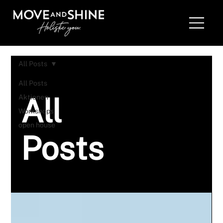
All Posts
All Posts
All
Aktionen
Workshops
open house
Posts