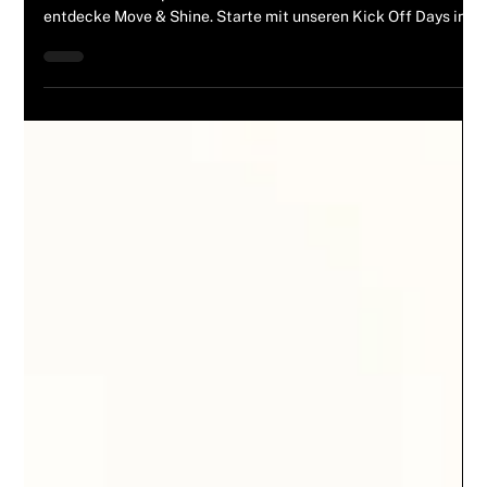
Melli Freudenmann
11. März
2 Min. Lesezeit
Aktionen
OPEN HOUSE meets KICK OFF DAYS
Dein Kickstart-Event für (D)einen fitten Sommerbody:
Besuche unser Open House am 22. März von 10–14 Uhr und
entdecke Move & Shine. Starte mit unseren Kick Off Days in 4
Wochen Training – ganz ohne Vertrag.