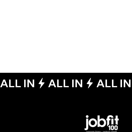
Unterstützung von Motivation, Teamgefühl und
einem aktiven Ausgleich zum Berufsalltag.
FÜR MITARBEITENDE:
Wenn dein Arbeitgeber Firmenfitness
anbietet oder du über
JOBFIT100
oder ein
bestehendes Gesundheitsmodell
teilnehmen kannst – unkompliziert und ohne
Mehraufwand.
ALL IN