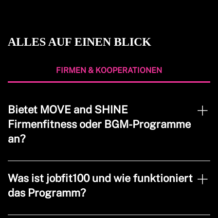
DU EIN
DU EIN
WIR.
WIR.
ALLES AUF EINEN BLICK
FIRMEN & KOOPERATIONEN
Bietet MOVE and SHINE
Firmenfitness oder BGM-Programme
an?
Ja. MOVE and SHINE bietet Firmenfitness- und BGM-
Angebote für Unternehmen an, die Gesundheit,
Was ist jobfit100 und wie funktioniert
Bewegung und Leistungsfähigkeit ihrer Mitarbeitenden
das Programm?
nachhaltig unterstützen möchten. Dabei wird auf
persönliche, regionale und gut integrierbare Konzepte
jobfit100 ist das Firmenfitness- und BGM-Programm