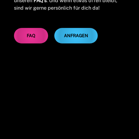
unseren
FAQ's
. Und wenn etwas offen bleibt,
sind wir gerne persönlich für dich da!
ANFRAGEN
FAQ
MACH
MACH
AUS DEM
AUS DEM